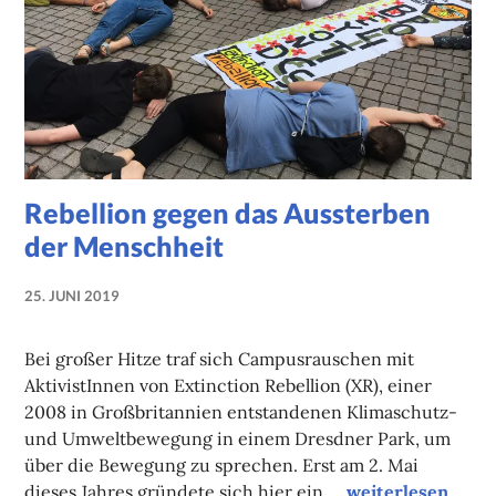
Rebellion gegen das Aussterben
der Menschheit
25. JUNI 2019
NADINE
FAUST
Bei großer Hitze traf sich Campusrauschen mit
AktivistInnen von Extinction Rebellion (XR), einer
2008 in Großbritannien entstandenen Klimaschutz-
und Umweltbewegung in einem Dresdner Park, um
über die Bewegung zu sprechen. Erst am 2. Mai
Rebellion gegen 
dieses Jahres gründete sich hier ein …
weiterlesen