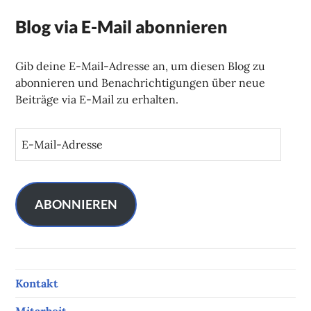
Blog via E-Mail abonnieren
Gib deine E-Mail-Adresse an, um diesen Blog zu
abonnieren und Benachrichtigungen über neue
Beiträge via E-Mail zu erhalten.
E
-
M
a
i
ABONNIEREN
l
-
A
d
Kontakt
r
e