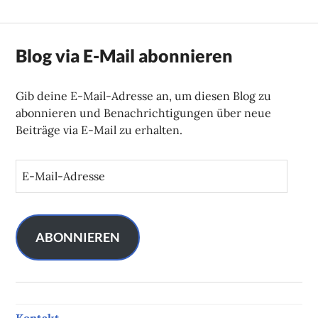
Blog via E-Mail abonnieren
Gib deine E-Mail-Adresse an, um diesen Blog zu
abonnieren und Benachrichtigungen über neue
Beiträge via E-Mail zu erhalten.
E
-
M
a
i
ABONNIEREN
l
-
A
d