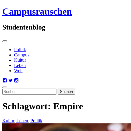
Zum
Campusrauschen
Inhalt
springen
Studentenblog
Primäres
Menü
Politik
Campus
Kultur
Leben
Welt
Profil
Profil
Profil
von
von
von
Suche
campusrauschen
Campusrauschen
Campusrauschen
Suchen
auf
auf
auf
nach:
Facebook
Twitter
Instagram
Schlagwort:
Empire
anzeigen
anzeigen
anzeigen
Kultur
,
Leben
,
Politik