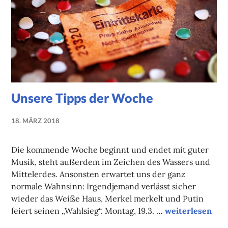
Unsere Tipps der Woche
18. MÄRZ 2018
NADINE
FAUST
Die kommende Woche beginnt und endet mit guter
Musik, steht außerdem im Zeichen des Wassers und
Mittelerdes. Ansonsten erwartet uns der ganz
normale Wahnsinn: Irgendjemand verlässt sicher
wieder das Weiße Haus, Merkel merkelt und Putin
Unsere Tipps d
feiert seinen „Wahlsieg“. Montag, 19.3. …
weiterlesen