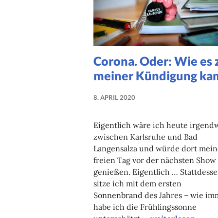
Corona. Oder: Wie es 
meiner Kündigung ka
8. APRIL 2020
NADINE
FAUST
Eigentlich wäre ich heute irgend
zwischen Karlsruhe und Bad
Langensalza und würde dort mei
freien Tag vor der nächsten Show
genießen. Eigentlich … Stattdess
sitze ich mit dem ersten
Sonnenbrand des Jahres – wie im
habe ich die Frühlingssonne
Corona. Oder: Wi