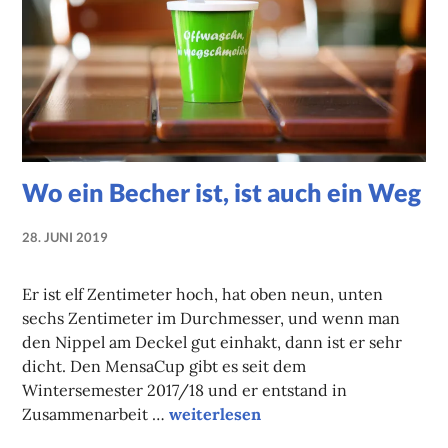
Wo ein Becher ist, ist auch ein Weg
28. JUNI 2019
NADINE
FAUST
Er ist elf Zentimeter hoch, hat oben neun, unten
sechs Zentimeter im Durchmesser, und wenn man
den Nippel am Deckel gut einhakt, dann ist er sehr
dicht. Den MensaCup gibt es seit dem
Wintersemester 2017/18 und er entstand in
Wo ein Becher ist, ist auch ein Weg
Zusammenarbeit …
weiterlesen