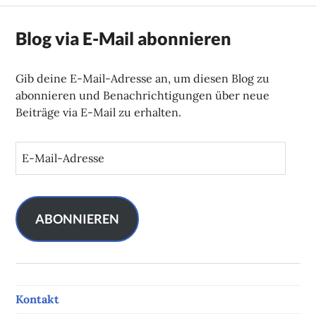
Blog via E-Mail abonnieren
Gib deine E-Mail-Adresse an, um diesen Blog zu
abonnieren und Benachrichtigungen über neue
Beiträge via E-Mail zu erhalten.
E
-
M
a
i
ABONNIEREN
l
-
A
d
Kontakt
r