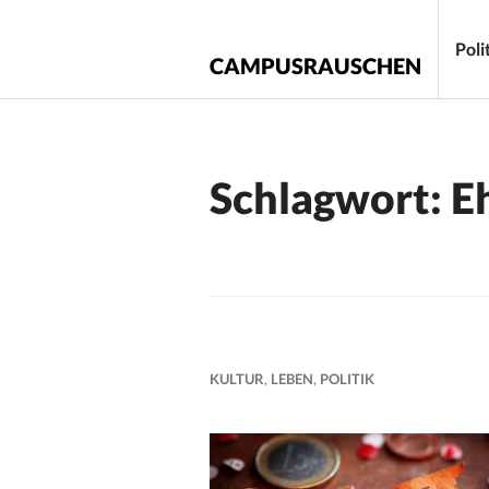
Zum
Inhalt
Poli
CAMPUSRAUSCHEN
springen
Schlagwort:
E
KULTUR
,
LEBEN
,
POLITIK