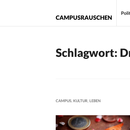
Zum
Inhalt
Poli
CAMPUSRAUSCHEN
springen
Schlagwort:
D
CAMPUS
,
KULTUR
,
LEBEN