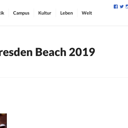
Profil
Pr
von
v
tik
Campus
Kultur
Leben
Welt
camp
C
auf
au
Face
Tw
anzei
an
resden Beach 2019