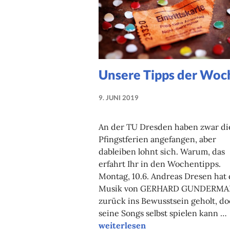
Unsere Tipps der Woc
9. JUNI 2019
NADINE
FAUST
An der TU Dresden haben zwar di
Pfingstferien angefangen, aber
dableiben lohnt sich. Warum, das
erfahrt Ihr in den Wochentipps.
Montag, 10.6. Andreas Dresen hat 
Musik von GERHARD GUNDERM
zurück ins Bewusstsein geholt, d
seine Songs selbst spielen kann …
Unsere Tipps der Woche
weiterlesen