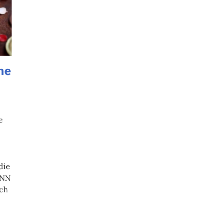
he
e
die
ANN
och