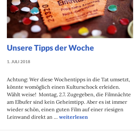
Unsere Tipps der Woche
1. JULI 2018
LUISE
MARTHA
Achtung: Wer diese Wochentipps in die Tat umsetzt,
ANTER
könnte womöglich einen Kulturschock erleiden.
Wählt weise! Montag, 2.7. Zugegeben, die Filmnächte
am Elbufer sind kein Geheimtipp. Aber es ist immer
wieder schön, einen guten Film auf einer riesigen
Unsere Tipps der Woche
Leinwand direkt an …
weiterlesen