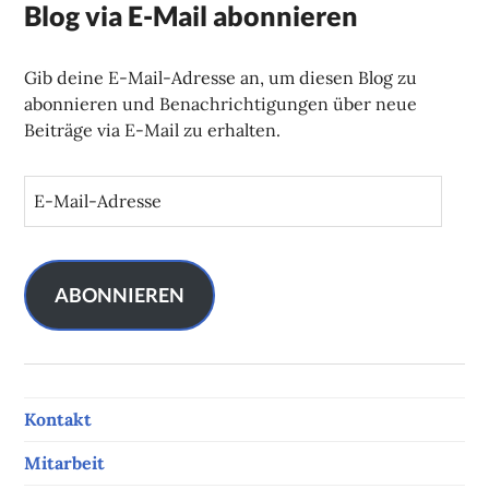
Blog via E-Mail abonnieren
Gib deine E-Mail-Adresse an, um diesen Blog zu
abonnieren und Benachrichtigungen über neue
Beiträge via E-Mail zu erhalten.
E
-
M
a
i
ABONNIEREN
l
-
A
d
Kontakt
r
e
Mitarbeit
s