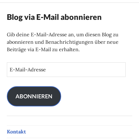
Blog via E-Mail abonnieren
Gib deine E-Mail-Adresse an, um diesen Blog zu
abonnieren und Benachrichtigungen über neue
Beiträge via E-Mail zu erhalten.
E
-
M
a
i
ABONNIEREN
l
-
A
d
Kontakt
r