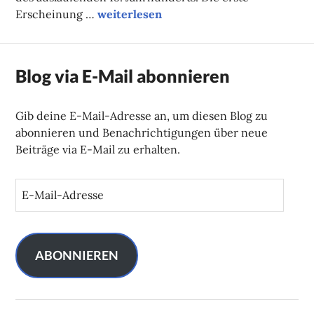
Neu im Kino: Das Flüstern der Felder
Erscheinung …
weiterlesen
Blog via E-Mail abonnieren
Gib deine E-Mail-Adresse an, um diesen Blog zu
abonnieren und Benachrichtigungen über neue
Beiträge via E-Mail zu erhalten.
E
-
M
a
i
ABONNIEREN
l
-
A