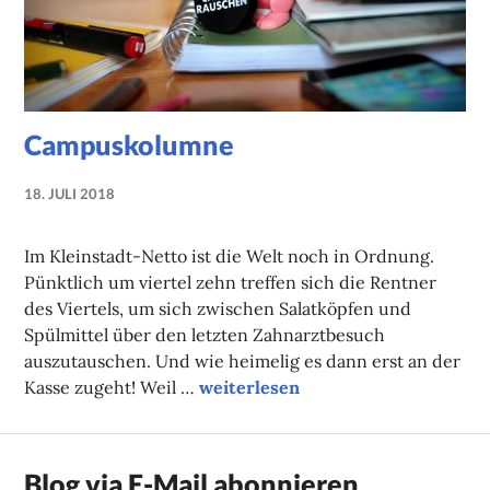
Campuskolumne
18. JULI 2018
NADINE
FAUST
Im Kleinstadt-Netto ist die Welt noch in Ordnung.
Pünktlich um viertel zehn treffen sich die Rentner
des Viertels, um sich zwischen Salatköpfen und
Spülmittel über den letzten Zahnarztbesuch
auszutauschen. Und wie heimelig es dann erst an der
Campuskolumne
Kasse zugeht! Weil …
weiterlesen
Blog via E-Mail abonnieren