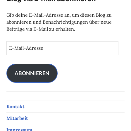
Gib deine E-Mail-Adresse an, um diesen Blog zu
abonnieren und Benachrichtigungen über neue
Beiträge via E-Mail zu erhalten.
E
-
M
a
i
ABONNIEREN
l
-
A
d
Kontakt
r
e
Mitarbeit
s
s
Impressum