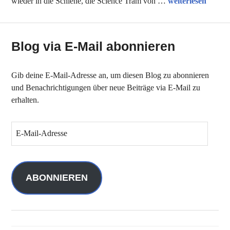
Unsere Tipps de
wieder in die Schiene, die Science Tram von …
weiterlesen
Blog via E-Mail abonnieren
Gib deine E-Mail-Adresse an, um diesen Blog zu abonnieren
und Benachrichtigungen über neue Beiträge via E-Mail zu
erhalten.
E
-
M
a
i
ABONNIEREN
l
-
A
d