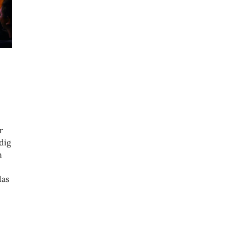
r
dig
n
das