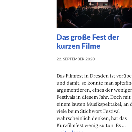
Das große Fest der
kurzen Filme
22. SEPTEMBER 2020
NADINE
FAUST
Das Filmfest in Dresden ist vorübe
und damit, so könnte man spitzfin
argumentieren, eines der wenige
Festivals in diesem Jahr. Doch mit
einem lauten Musikspektakel, an 
viele beim Stichwort Festival
wahrscheinlich denken, hat das
Kurzfilmfest wenig zu tun. Es …
Das große Fest der kurzen Filme