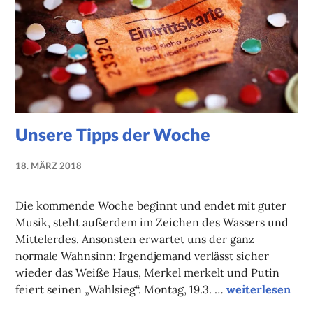
Unsere Tipps der Woche
18. MÄRZ 2018
NADINE
FAUST
Die kommende Woche beginnt und endet mit guter
Musik, steht außerdem im Zeichen des Wassers und
Mittelerdes. Ansonsten erwartet uns der ganz
normale Wahnsinn: Irgendjemand verlässt sicher
wieder das Weiße Haus, Merkel merkelt und Putin
Unsere Tipps d
feiert seinen „Wahlsieg“. Montag, 19.3. …
weiterlesen