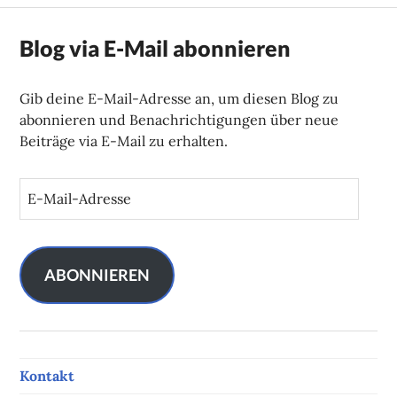
Blog via E-Mail abonnieren
Gib deine E-Mail-Adresse an, um diesen Blog zu
abonnieren und Benachrichtigungen über neue
Beiträge via E-Mail zu erhalten.
E
-
M
a
i
ABONNIEREN
l
-
A
d
Kontakt
r