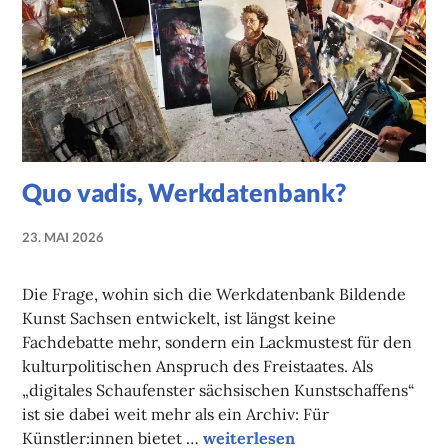
Quo vadis, Werkdatenbank?
23. MAI 2026
NADINE
FAUST
Die Frage, wohin sich die Werkdatenbank Bildende
Kunst Sachsen entwickelt, ist längst keine
Fachdebatte mehr, sondern ein Lackmustest für den
kulturpolitischen Anspruch des Freistaates. Als
„digitales Schaufenster sächsischen Kunstschaffens“
ist sie dabei weit mehr als ein Archiv: Für
Quo vadis, Werkdatenbank?
Künstler:innen bietet …
weiterlesen