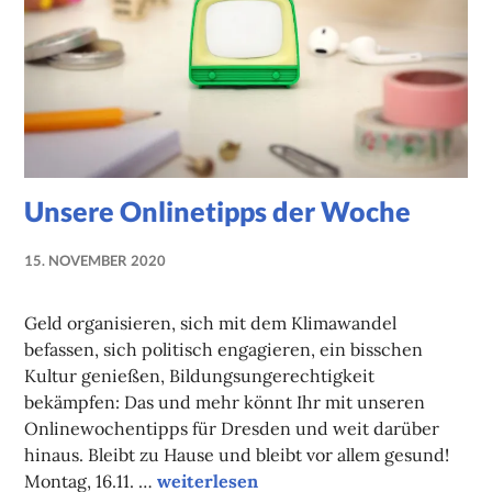
Unsere Onlinetipps der Woche
15. NOVEMBER 2020
NADINE
FAUST
Geld organisieren, sich mit dem Klimawandel
befassen, sich politisch engagieren, ein bisschen
Kultur genießen, Bildungsungerechtigkeit
bekämpfen: Das und mehr könnt Ihr mit unseren
Onlinewochentipps für Dresden und weit darüber
hinaus. Bleibt zu Hause und bleibt vor allem gesund!
Unsere Onlinetipps der Woche
Montag, 16.11. …
weiterlesen