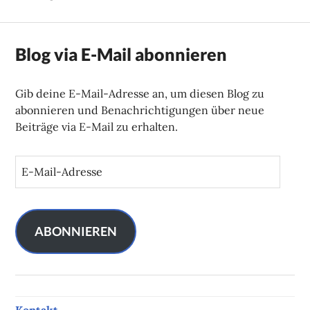
Blog via E-Mail abonnieren
Gib deine E-Mail-Adresse an, um diesen Blog zu
abonnieren und Benachrichtigungen über neue
Beiträge via E-Mail zu erhalten.
E
-
M
a
i
ABONNIEREN
l
-
A
d