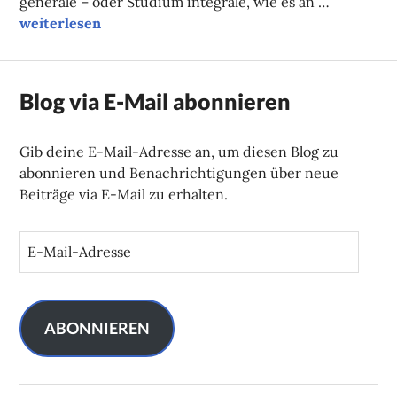
generale – oder Studium integrale, wie es an …
Unsere Tipps der Woche
weiterlesen
Blog via E-Mail abonnieren
Gib deine E-Mail-Adresse an, um diesen Blog zu
abonnieren und Benachrichtigungen über neue
Beiträge via E-Mail zu erhalten.
E
-
M
a
i
ABONNIEREN
l
-
A