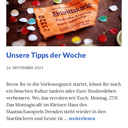
Unsere Tipps der Woche
26. SEPTEMBER 2021
NADINE
FAUST
Bevor Ihr in die Vorlesungszeit startet, könnt Ihr noch
ein bisschen Kultur tanken oder Euer Studienleben
verbessern. Wo, das verraten wir Euch. Montag, 27.9.
Das Montagscafé im Kleinen Haus des
Staatsschauspiels Dresden steht wieder in den
Unsere Tipps der Woche
Startlöchern und heute ist …
weiterlesen