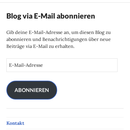
Blog via E-Mail abonnieren
Gib deine E-Mail-Adresse an, um diesen Blog zu
abonnieren und Benachrichtigungen über neue
Beiträge via E-Mail zu erhalten.
E
-
M
a
i
ABONNIEREN
l
-
A
d
Kontakt
r