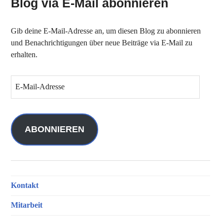
Blog via E-Mail abonnieren
Gib deine E-Mail-Adresse an, um diesen Blog zu abonnieren
und Benachrichtigungen über neue Beiträge via E-Mail zu
erhalten.
E
-
M
a
i
ABONNIEREN
l
-
A
d
Kontakt
r
e
Mitarbeit
s