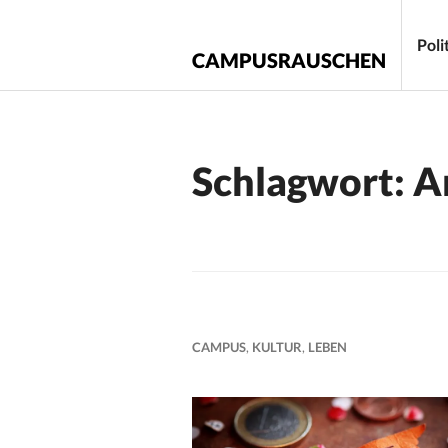
Zum
Inhalt
Poli
CAMPUSRAUSCHEN
springen
Schlagwort:
A
CAMPUS
,
KULTUR
,
LEBEN