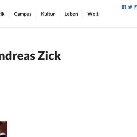
Profil
Pr
von
v
tik
Campus
Kultur
Leben
Welt
camp
C
auf
au
Face
Tw
anzei
an
ndreas Zick