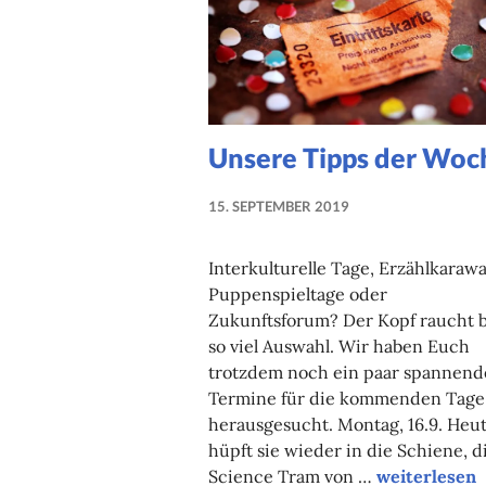
Unsere Tipps der Woc
15. SEPTEMBER 2019
NADINE
FAUST
Interkulturelle Tage, Erzählkaraw
Puppenspieltage oder
Zukunftsforum? Der Kopf raucht b
so viel Auswahl. Wir haben Euch
trotzdem noch ein paar spannend
Termine für die kommenden Tage
herausgesucht. Montag, 16.9. Heu
hüpft sie wieder in die Schiene, d
Unsere Tipp
Science Tram von …
weiterlesen