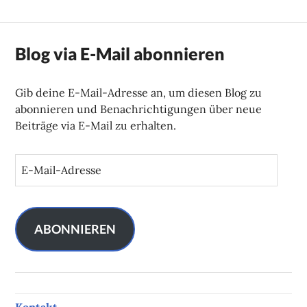
Blog via E-Mail abonnieren
Gib deine E-Mail-Adresse an, um diesen Blog zu
abonnieren und Benachrichtigungen über neue
Beiträge via E-Mail zu erhalten.
E
-
M
a
i
ABONNIEREN
l
-
A
d