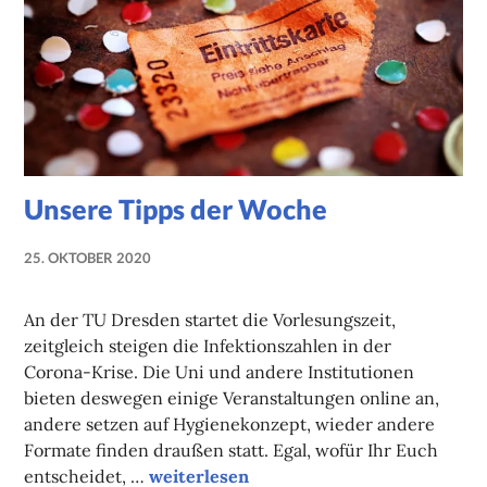
Unsere Tipps der Woche
25. OKTOBER 2020
NADINE
FAUST
An der TU Dresden startet die Vorlesungszeit,
zeitgleich steigen die Infektionszahlen in der
Corona-Krise. Die Uni und andere Institutionen
bieten deswegen einige Veranstaltungen online an,
andere setzen auf Hygienekonzept, wieder andere
Formate finden draußen statt. Egal, wofür Ihr Euch
Unsere Tipps der Woche
entscheidet, …
weiterlesen