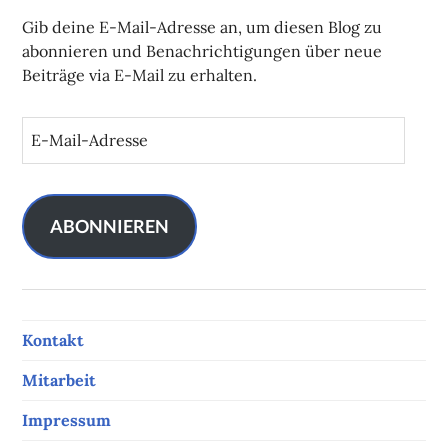
Gib deine E-Mail-Adresse an, um diesen Blog zu
abonnieren und Benachrichtigungen über neue
Beiträge via E-Mail zu erhalten.
E
-
M
a
i
ABONNIEREN
l
-
A
d
Kontakt
r
e
Mitarbeit
s
s
Impressum
e