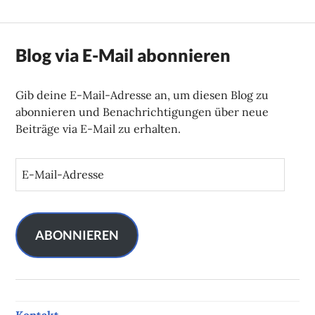
Blog via E-Mail abonnieren
Gib deine E-Mail-Adresse an, um diesen Blog zu
abonnieren und Benachrichtigungen über neue
Beiträge via E-Mail zu erhalten.
E
-
M
a
i
ABONNIEREN
l
-
A
d