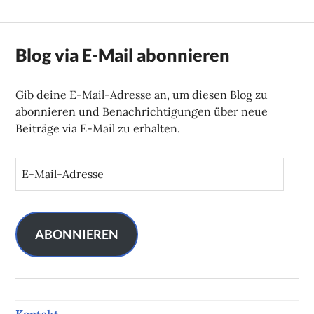
Blog via E-Mail abonnieren
Gib deine E-Mail-Adresse an, um diesen Blog zu
abonnieren und Benachrichtigungen über neue
Beiträge via E-Mail zu erhalten.
E
-
M
a
i
ABONNIEREN
l
-
A
d