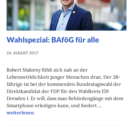
Wahlspezial: BAföG für alle
24. AUGUST 2017
NADINE
FAUST
Robert Malorny fühlt sich nah an der
Lebenswirklichkeit junger Menschen dran. Der 38-
Jährige ist bei der kommenden Bundestagswahl der
Direktkandidat der FDP für den Wahlkreis 159
Dresden I. Er will, dass man Behördengänge mit dem
Smartphone erledigen kann, und fordert …
Wahlspezial: BAföG für alle
weiterlesen