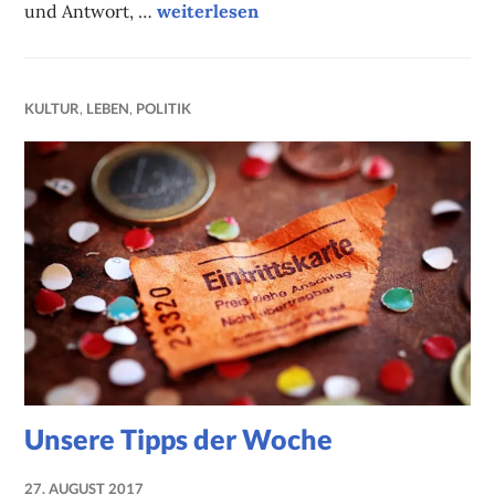
Wahlspezial: Kritisch und konservativ –
und Antwort, …
weiterlesen
KULTUR
,
LEBEN
,
POLITIK
Unsere Tipps der Woche
27. AUGUST 2017