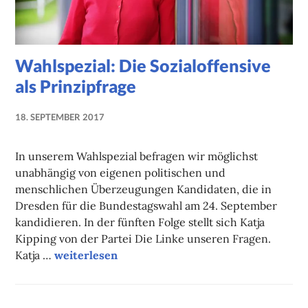
Wahlspezial: Die Sozialoffensive
als Prinzipfrage
18. SEPTEMBER 2017
NADINE
FAUST
In unserem Wahlspezial befragen wir möglichst
unabhängig von eigenen politischen und
menschlichen Überzeugungen Kandidaten, die in
Dresden für die Bundestagswahl am 24. September
kandidieren. In der fünften Folge stellt sich Katja
Kipping von der Partei Die Linke unseren Fragen.
Wahlspezial: Die Sozialoffensive als Prinzipfrag
Katja …
weiterlesen