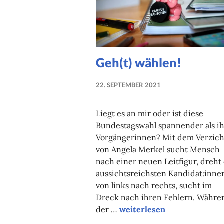
Geh(t) wählen!
22. SEPTEMBER 2021
NADINE
FAUST
Liegt es an mir oder ist diese
Bundestagswahl spannender als i
Vorgängerinnen? Mit dem Verzich
von Angela Merkel sucht Mensch
nach einer neuen Leitfigur, dreht
aussichtsreichsten Kandidat:inne
von links nach rechts, sucht im
Dreck nach ihren Fehlern. Währe
Geh(t) wählen!
der …
weiterlesen