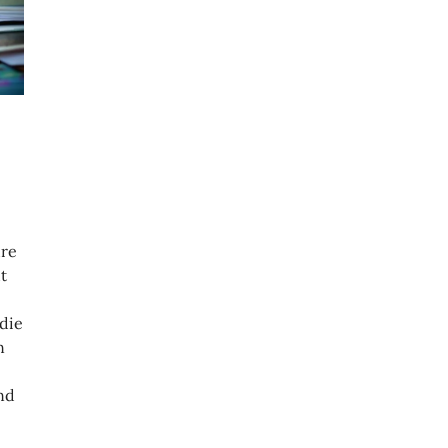
hre
t
 die
n
nd