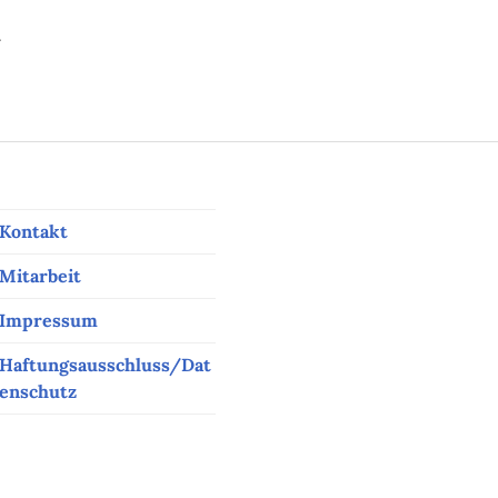
…
ativ – aber nicht rechts
Kontakt
Mitarbeit
Impressum
Haftungsausschluss/Dat
enschutz