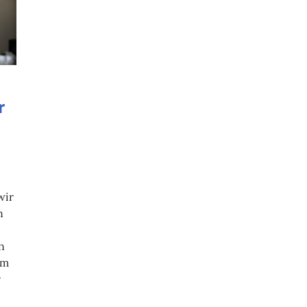
r
wir
n
n
am
r