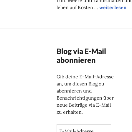
Luft, Meere und Landschaften un
Das Klima unt
leben auf Kosten …
weiterlesen
Blog via E-Mail
abonnieren
Gib deine E-Mail-Adresse
an, um diesen Blog zu
abonnieren und
Benachrichtigungen über
neue Beiträge via E-Mail
zu erhalten.
E