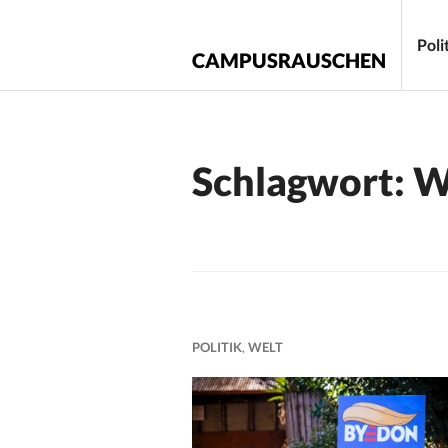
Zum
Inhalt
Poli
CAMPUSRAUSCHEN
springen
Schlagwort:
W
POLITIK
,
WELT