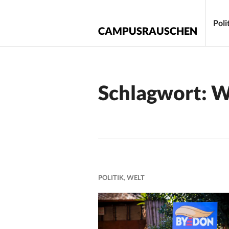
Zum
Inhalt
Poli
CAMPUSRAUSCHEN
springen
Schlagwort:
W
POLITIK
,
WELT