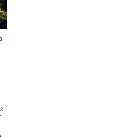
p
ng
e