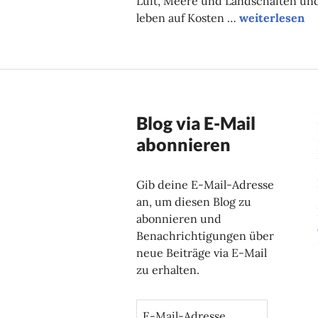
Luft, Meere und Landschaften un
Das Klima unt
leben auf Kosten …
weiterlesen
Blog via E-Mail
abonnieren
Gib deine E-Mail-Adresse
an, um diesen Blog zu
abonnieren und
Benachrichtigungen über
neue Beiträge via E-Mail
zu erhalten.
E