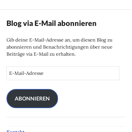
Blog via E-Mail abonnieren
Gib deine E-Mail-Adresse an, um diesen Blog zu
abonnieren und Benachrichtigungen über neue
Beiträge via E-Mail zu erhalten.
E
-
M
a
i
ABONNIEREN
l
-
A
d