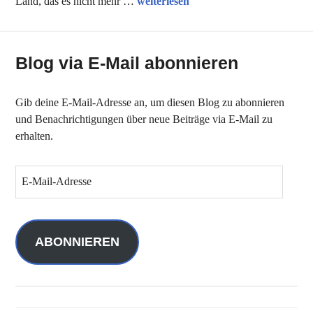
Filmtipps des Monats: In einem Land,
Land, das es nicht mehr …
weiterlesen
Blog via E-Mail abonnieren
Gib deine E-Mail-Adresse an, um diesen Blog zu abonnieren
und Benachrichtigungen über neue Beiträge via E-Mail zu
erhalten.
E
-
M
a
i
ABONNIEREN
l
-
A
d