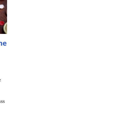
he
e
ss