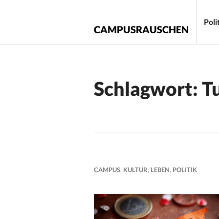
Zum
Inhalt
Poli
CAMPUSRAUSCHEN
springen
Schlagwort:
T
CAMPUS
,
KULTUR
,
LEBEN
,
POLITIK