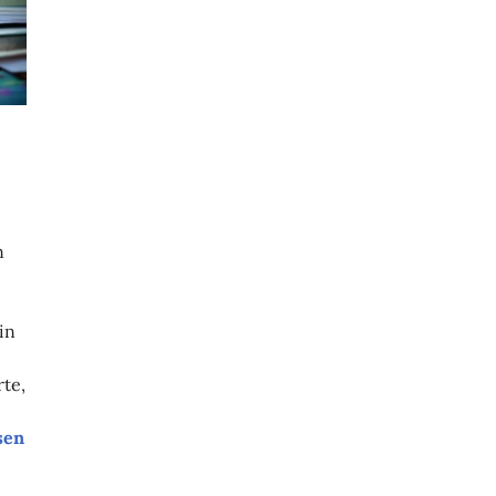
n
in
te,
olumne
sen