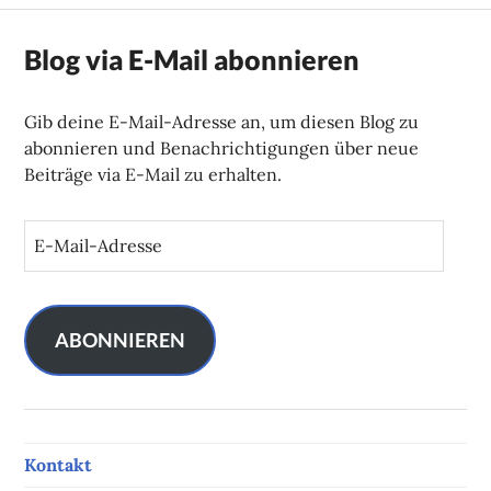
Blog via E-Mail abonnieren
Gib deine E-Mail-Adresse an, um diesen Blog zu
abonnieren und Benachrichtigungen über neue
Beiträge via E-Mail zu erhalten.
E
-
M
a
i
ABONNIEREN
l
-
A
d
Kontakt
r