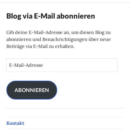
Blog via E-Mail abonnieren
Gib deine E-Mail-Adresse an, um diesen Blog zu
abonnieren und Benachrichtigungen über neue
Beiträge via E-Mail zu erhalten.
E
-
M
a
i
ABONNIEREN
l
-
A
d
Kontakt
r