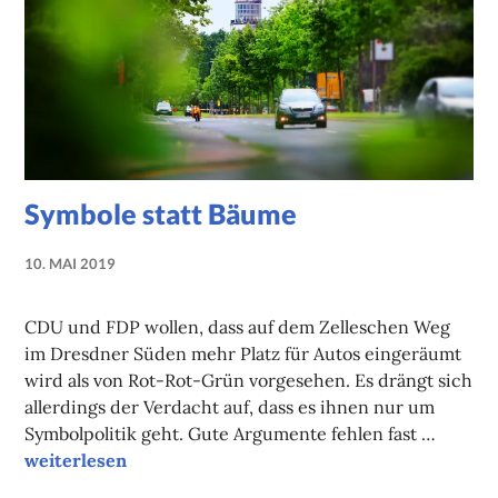
Symbole statt Bäume
10. MAI 2019
NADINE
FAUST
CDU und FDP wollen, dass auf dem Zelleschen Weg
im Dresdner Süden mehr Platz für Autos eingeräumt
wird als von Rot-Rot-Grün vorgesehen. Es drängt sich
allerdings der Verdacht auf, dass es ihnen nur um
Symbolpolitik geht. Gute Argumente fehlen fast …
Symbole statt Bäume
weiterlesen