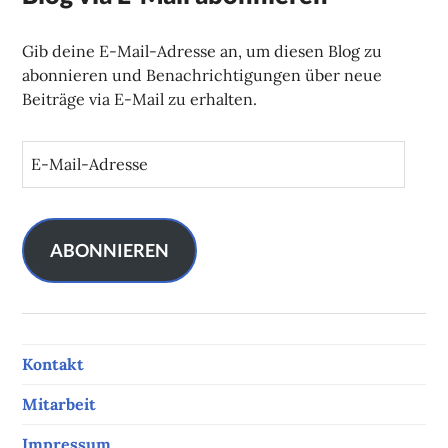
Gib deine E-Mail-Adresse an, um diesen Blog zu
abonnieren und Benachrichtigungen über neue
Beiträge via E-Mail zu erhalten.
E
-
M
a
i
ABONNIEREN
l
-
A
d
Kontakt
r
e
Mitarbeit
s
s
Impressum