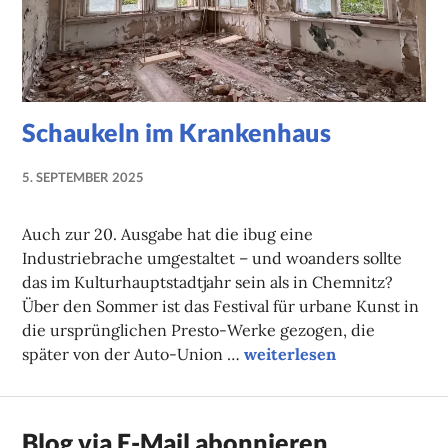
Schaukeln im Krankenhaus
5. SEPTEMBER 2025
NADINE
FAUST
Auch zur 20. Ausgabe hat die ibug eine
Industriebrache umgestaltet – und woanders sollte
das im Kulturhauptstadtjahr sein als in Chemnitz?
Über den Sommer ist das Festival für urbane Kunst in
die ursprünglichen Presto-Werke gezogen, die
Schaukeln im Krankenhau
später von der Auto-Union …
weiterlesen
Blog via E-Mail abonnieren