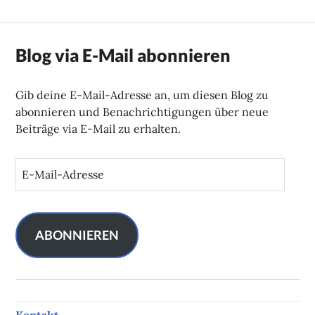
Blog via E-Mail abonnieren
Gib deine E-Mail-Adresse an, um diesen Blog zu
abonnieren und Benachrichtigungen über neue
Beiträge via E-Mail zu erhalten.
E
-
M
a
i
ABONNIEREN
l
-
A
d