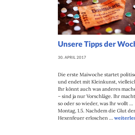
Unsere Tipps der Woc
30. APRIL 2017
NADINE
FAUST
Die erste Maiwoche startet politi
und endet mit Kleinkunst, vielleic
Ihr könnt auch was anderes mach
– sind ja nur Vorschläge. Ihr macht
so oder so wieder, was Ihr wollt …
Montag, 1.5. Nachdem die Glut de
Unsere T
Hexenfeuer erloschen …
weiterle