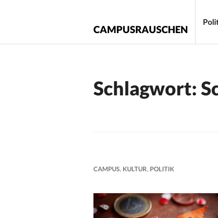
Zum
Inhalt
Poli
CAMPUSRAUSCHEN
springen
Schlagwort:
S
CAMPUS
,
KULTUR
,
POLITIK