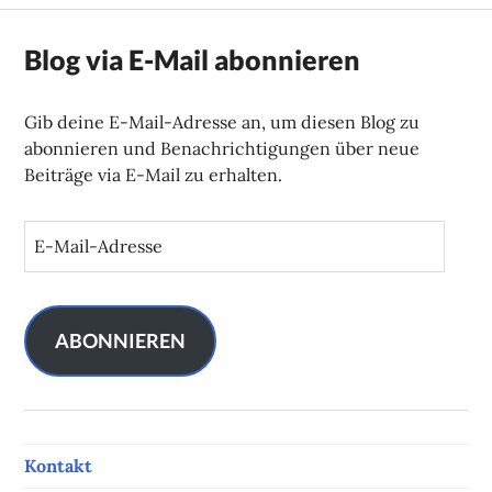
Blog via E-Mail abonnieren
Gib deine E-Mail-Adresse an, um diesen Blog zu
abonnieren und Benachrichtigungen über neue
Beiträge via E-Mail zu erhalten.
E
-
M
a
i
ABONNIEREN
l
-
A
d
Kontakt
r