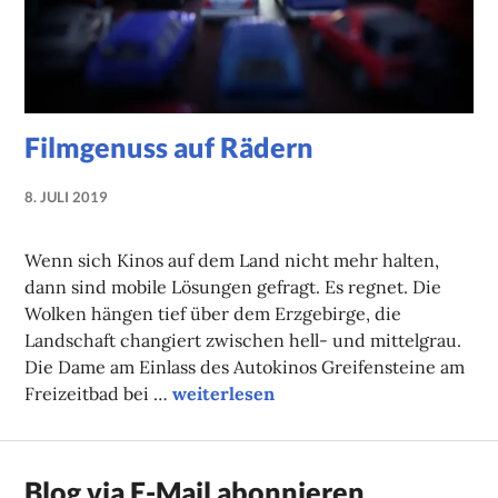
Filmgenuss auf Rädern
8. JULI 2019
NADINE
FAUST
Wenn sich Kinos auf dem Land nicht mehr halten,
dann sind mobile Lösungen gefragt. Es regnet. Die
Wolken hängen tief über dem Erzgebirge, die
Landschaft changiert zwischen hell- und mittelgrau.
Die Dame am Einlass des Autokinos Greifensteine am
Filmgenuss auf Rädern
Freizeitbad bei …
weiterlesen
Blog via E-Mail abonnieren