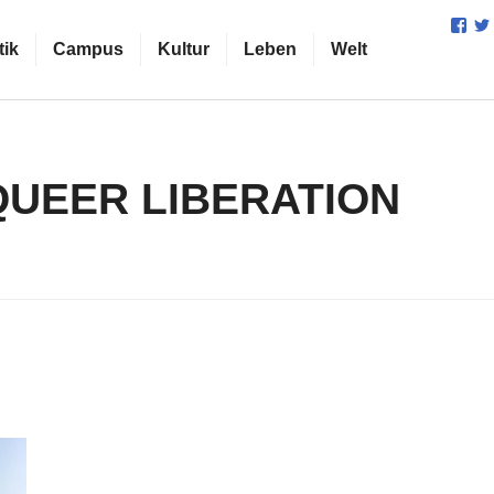
Prof
von
tik
Campus
Kultur
Leben
Welt
cam
auf
Fac
anz
QUEER LIBERATION