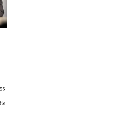
e
195
die