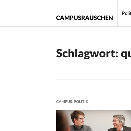
Zum
Inhalt
Poli
CAMPUSRAUSCHEN
springen
Schlagwort:
q
CAMPUS
,
POLITIK