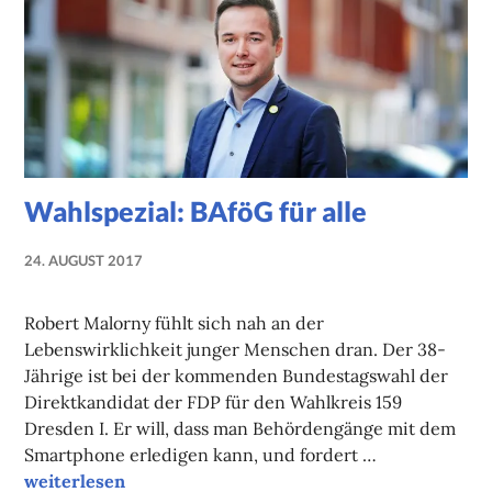
Wahlspezial: BAföG für alle
24. AUGUST 2017
NADINE
FAUST
Robert Malorny fühlt sich nah an der
Lebenswirklichkeit junger Menschen dran. Der 38-
Jährige ist bei der kommenden Bundestagswahl der
Direktkandidat der FDP für den Wahlkreis 159
Dresden I. Er will, dass man Behördengänge mit dem
Smartphone erledigen kann, und fordert …
Wahlspezial: BAföG für alle
weiterlesen