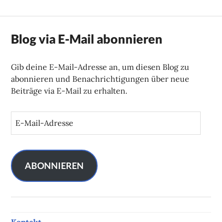
Blog via E-Mail abonnieren
Gib deine E-Mail-Adresse an, um diesen Blog zu
abonnieren und Benachrichtigungen über neue
Beiträge via E-Mail zu erhalten.
E
-
M
a
i
ABONNIEREN
l
-
A
d