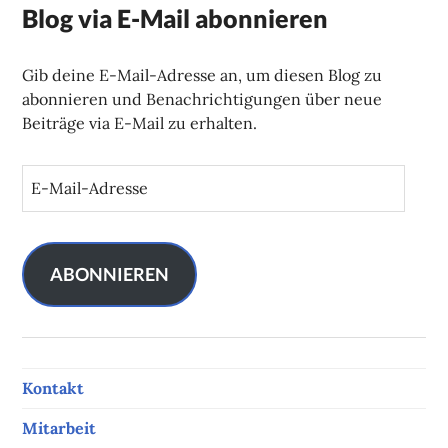
Blog via E-Mail abonnieren
Gib deine E-Mail-Adresse an, um diesen Blog zu
abonnieren und Benachrichtigungen über neue
Beiträge via E-Mail zu erhalten.
E
-
M
a
i
ABONNIEREN
l
-
A
d
Kontakt
r
e
Mitarbeit
s