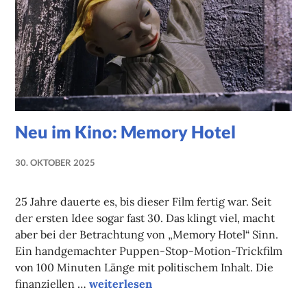
Neu im Kino: Memory Hotel
30. OKTOBER 2025
NADINE
FAUST
25 Jahre dauerte es, bis dieser Film fertig war. Seit
der ersten Idee sogar fast 30. Das klingt viel, macht
aber bei der Betrachtung von „Memory Hotel“ Sinn.
Ein handgemachter Puppen-Stop-Motion-Trickfilm
von 100 Minuten Länge mit politischem Inhalt. Die
Neu im Kino: Memory Hotel
finanziellen …
weiterlesen