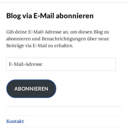
Blog via E-Mail abonnieren
Gib deine E-Mail-Adresse an, um diesen Blog zu
abonnieren und Benachrichtigungen über neue
Beiträge via E-Mail zu erhalten.
E
-
M
a
i
ABONNIEREN
l
-
A
d
Kontakt
r