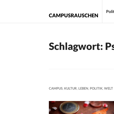
Zum
Inhalt
Poli
CAMPUSRAUSCHEN
springen
Schlagwort:
P
CAMPUS
,
KULTUR
,
LEBEN
,
POLITIK
,
WELT