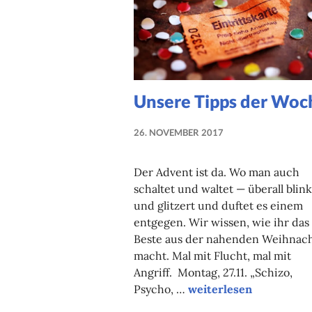
Unsere Tipps der Woc
26. NOVEMBER 2017
LUISE
MARTHA
Der Advent ist da. Wo man auch
ANTER
schaltet und waltet — überall blink
und glitzert und duftet es einem
entgegen. Wir wissen, wie ihr das
Beste aus der nahenden Weihnac
macht. Mal mit Flucht, mal mit
Angriff. Montag, 27.11. „Schizo,
Unsere Tipps der Woc
Psycho, …
weiterlesen