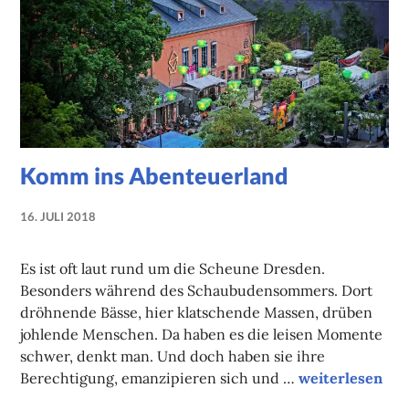
Komm ins Abenteuerland
16. JULI 2018
NADINE
FAUST
Es ist oft laut rund um die Scheune Dresden.
Besonders während des Schaubudensommers. Dort
dröhnende Bässe, hier klatschende Massen, drüben
johlende Menschen. Da haben es die leisen Momente
schwer, denkt man. Und doch haben sie ihre
Komm ins Aben
Berechtigung, emanzipieren sich und …
weiterlesen