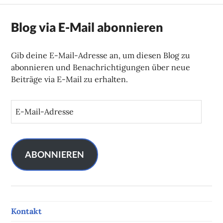
Blog via E-Mail abonnieren
Gib deine E-Mail-Adresse an, um diesen Blog zu
abonnieren und Benachrichtigungen über neue
Beiträge via E-Mail zu erhalten.
E
-
M
a
i
ABONNIEREN
l
-
A
d
Kontakt
r