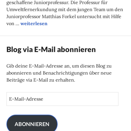
geschaffene Juniorprofessur. Die Professur für
Umweltfernerkundung mit dem jungen Team um den
Juniorprofessor Matthias Forkel untersucht mit Hilfe
Mikrowellen zur Untersuchung von Vegetations
von …
weiterlesen
Blog via E-Mail abonnieren
Gib deine E-Mail-Adresse an, um diesen Blog zu
abonnieren und Benachrichtigungen über neue
Beiträge via E-Mail zu erhalten.
E
-
M
a
i
ABONNIEREN
l